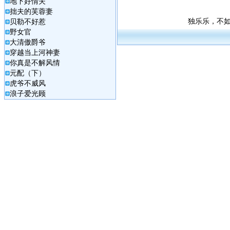
地下好情夫
拙夫的芙蓉妻
独乐乐，不如
贝勒不好惹
野女官
大清傲爵爷
穿越当上河神妻
你真是不解风情
元配（下）
虎爷不威风
浪子爱光顾