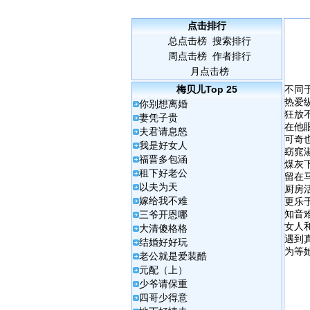
点击排行
总点击榜
搜索排行
周点击榜
作者排行
月点击榜
梅贝儿
Top 25
不同
热爱
你别想离婚
狂放
妻凭子贵
在他
夫君请息怒
可奇
我是好女人
窈窕
福晋多包涵
煤灰
租下好老公
留在
以夫为天
厨房
嫁给我不难
更乐
知音
三爷开恩哪
女人
大清傻格格
遇到
结婚好好玩
为等
老公就是爱装酷
元配（上）
少爷请保重
四哥少得意