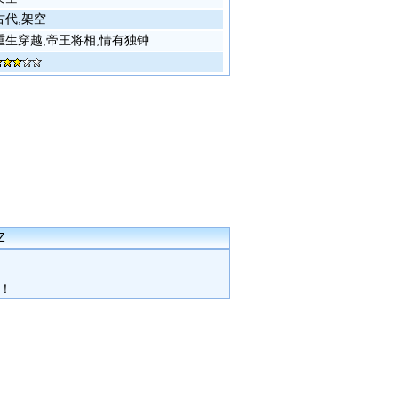
古代,架空
重生穿越,帝王将相,情有独钟
Z
！