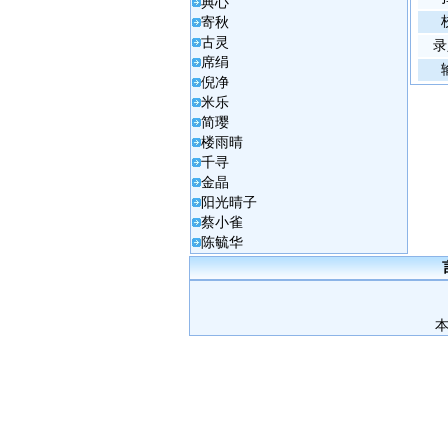
典心
寄秋
古灵
录
席绢
倪净
米乐
简璎
楼雨晴
千寻
金晶
阳光晴子
蔡小雀
陈毓华