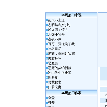
本周热门小说
前夫不上道
志明与春娇(上)
烽火四：情关
淫荡小牡丹
夜夜不休
哥哥，拜托饶了我
挂名皇后
老婆，乖乖让我宠
夫君坏坏
恶魔妻
恶魔的契约新娘
冰山先生很难追
新鲜妻
总裁秘书
狂君宠妻
本周热门作家
金萱
裘梦