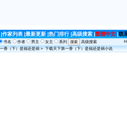
|
作家列表
|
最新更新
|
热门排行
|
高级搜索
|
繁體中文
|
联
H
书名
作者
男主
女主
系列
高级搜索
一香（下）是福还是祸
>
下载天下第一香（下）是福还是祸小说