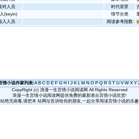
校对人员
时代背景
入(keyin)
情节分类
输入人员
阅读参考指数
言情小说作家列表:
A
B
C
D
E
F
G
H
I
J
K
L
M
N
O
P
Q
R
S
T
U
V
W
X
Y
CopyRight (c)
浪漫一生言情小说阅读网
All Rights Reserved
浪漫一生言情小说阅读网提供免费的最新港台言情小说欣赏!
本站绝无病毒,请把本 站网址告诉给你的朋友,一起分享阅读言情小说的乐趣