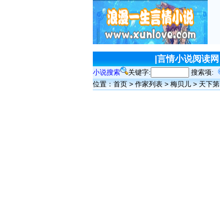
|
言情小说阅读网
小说搜索
关键字:
搜索项:
位置：
首页
>
作家列表
>
梅贝儿
>
天下第