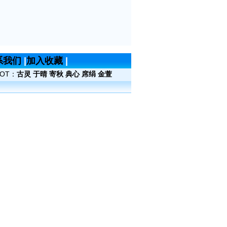
系我们
|
加入收藏
|
OT：
古灵
于晴
寄秋
典心
席绢
金萱