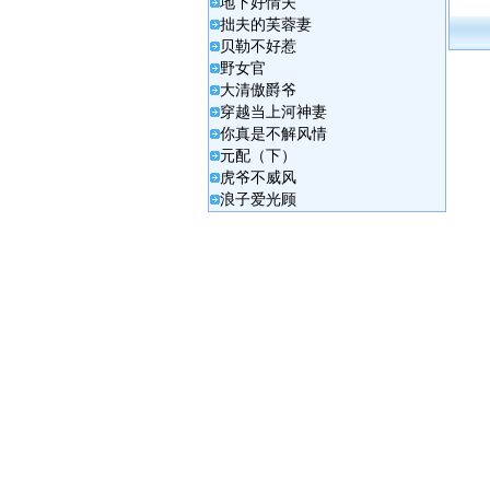
地下好情夫
拙夫的芙蓉妻
贝勒不好惹
野女官
大清傲爵爷
穿越当上河神妻
你真是不解风情
元配（下）
虎爷不威风
浪子爱光顾