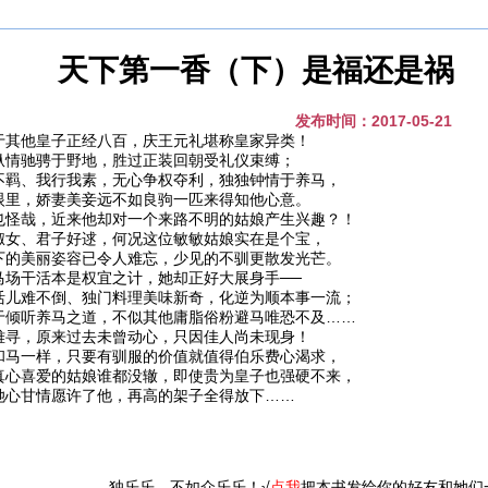
天下第一香（下）是福还是祸 
发布时间：2017-05-21
于其他皇子正经八百，庆王元礼堪称皇家异类！
纵情驰骋于野地，胜过正装回朝受礼仪束缚；
不羁、我行我素，无心争权夺利，独独钟情于养马，
眼里，娇妻美妾远不如良驹一匹来得知他心意。
也怪哉，近来他却对一个来路不明的姑娘产生兴趣？！
淑女、君子好逑，何况这位敏敏姑娘实在是个宝，
下的美丽姿容已令人难忘，少见的不驯更散发光芒。
马场干活本是权宜之计，她却正好大展身手──
活儿难不倒、独门料理美味新奇，化逆为顺本事一流；
于倾听养马之道，不似其他庸脂俗粉避马唯恐不及……
难寻，原来过去未曾动心，只因佳人尚未现身！
和马一样，只要有驯服的价值就值得伯乐费心渴求，
真心喜爱的姑娘谁都没辙，即使贵为皇子也强硬不来，
她心甘情愿许了他，再高的架子全得放下……
独乐乐，不如众乐乐！√
点我
把本书发给你的好友和她们