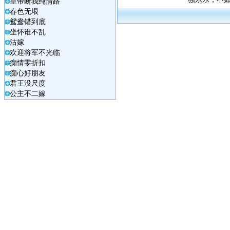
皇帝断我纯情路
春色无垠
鸳鸯错到底
坐怀谁不乱
沽嫁
欢迎将军不光临
痴情零折扣
痴心好朋友
君王没尺度
公主不二嫁